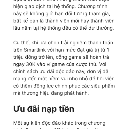
hiện giao dịch tại hệ thống. Chương trình
này sẽ không giới hạn đối tượng tham gia,
bất kể bạn là thành viên mới hay thành viên
lâu năm tại hệ thống đều có thể dự thưởng.
Cụ thể, khi lựa chọn trải nghiệm thanh toán
trên Smartlink với hạn mức đạt giá trị từ 1
triệu đồng trở lên, cổng game sẽ hoàn trả
ngay 30K vào ví game của cược thủ. Với
chính sách ưu đãi độc đáo này, đơn vị đã
mang đến một niềm vui nho nhỏ để hội viên
có thêm động lực chinh phục các siêu phẩm
mà thương hiệu đang phát hành.
Ưu đãi nạp tiền
Một sự kiện độc đáo khác trong chương