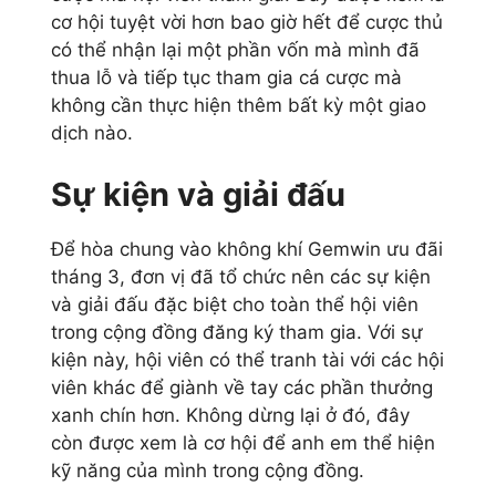
cơ hội tuyệt vời hơn bao giờ hết để cược thủ
có thể nhận lại một phần vốn mà mình đã
thua lỗ và tiếp tục tham gia cá cược mà
không cần thực hiện thêm bất kỳ một giao
dịch nào.
Sự kiện và giải đấu
Để hòa chung vào không khí Gemwin ưu đãi
tháng 3, đơn vị đã tổ chức nên các sự kiện
và giải đấu đặc biệt cho toàn thể hội viên
trong cộng đồng đăng ký tham gia. Với sự
kiện này, hội viên có thể tranh tài với các hội
viên khác để giành về tay các phần thưởng
xanh chín hơn. Không dừng lại ở đó, đây
còn được xem là cơ hội để anh em thể hiện
kỹ năng của mình trong cộng đồng.