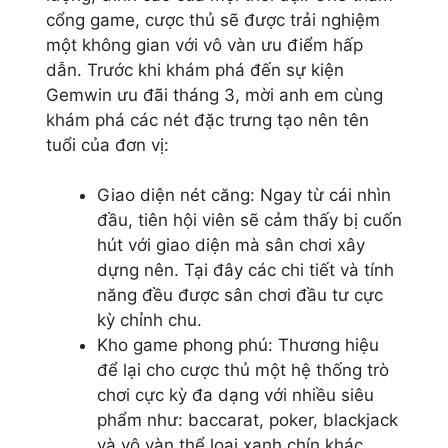
cổng game, cược thủ sẽ được trải nghiệm
một không gian với vô vàn ưu điểm hấp
dẫn. Trước khi khám phá đến sự kiện
Gemwin ưu đãi tháng 3, mời anh em cùng
khám phá các nét đặc trưng tạo nên tên
tuổi của đơn vị:
Giao diện nét căng: Ngay từ cái nhìn
đầu, tiên hội viên sẽ cảm thấy bị cuốn
hút với giao diện mà sân chơi xây
dựng nên. Tại đây các chi tiết và tính
năng đều được sân chơi đầu tư cực
kỳ chỉnh chu.
Kho game phong phú: Thương hiệu
để lại cho cược thủ một hệ thống trò
chơi cực kỳ đa dạng với nhiều siêu
phẩm như: baccarat, poker, blackjack
và vô vàn thể loại xanh chín khác.