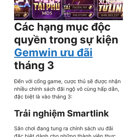
Các hạng mục độc
quyền trong sự kiện
Gemwin ưu đãi
tháng 3
Đến với cổng game, cược thủ sẽ được nhận
nhiều chính sách đãi ngộ vô cùng hấp dẫn,
đặc biệt là vào tháng 3:
Trải nghiệm Smartlink
Sân chơi đang tung ra chính sách ưu đãi
đặc biệt dành cho những thành viên thực