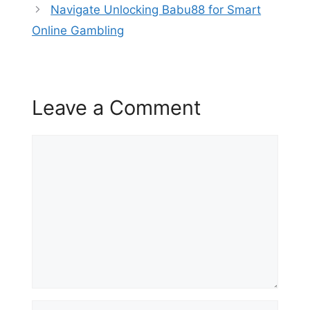
Navigate Unlocking Babu88 for Smart
Online Gambling
Leave a Comment
Comment
Name