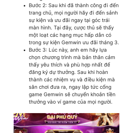
Bước 2: Sau khi đã thành công đi đến
trang chủ, mọi người hãy đi đến sảnh
sự kiện và ưu đãi ngay tại góc trái
màn hình. Tại đây, cược thủ sẽ thấy
một loạt các hạng mục hấp dẫn có
trong sự kiện Gemwin ưu đãi tháng 3.
Bước 3: Lúc này, anh em hãy lựa
chọn chương trình mà bản thân cảm
thấy yêu thích và phù hợp nhất để
đăng ký dự thưởng. Sau khi hoàn
thành các nhiệm vụ và điều kiện mà
sân chơi đưa ra, ngay lập tức cổng
game Gemwin sẽ chuyển khoản tiền
thưởng vào ví game của mọi người.